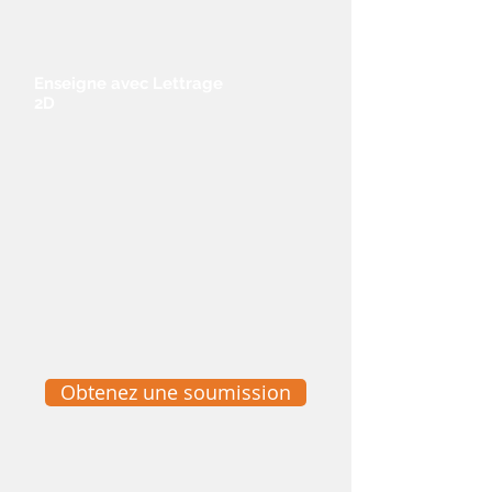
Enseigne
avec
Lettrage
2D
Obtenez une soumission