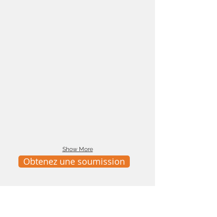
Show More
Obtenez une soumission
Plaques
laitons et
en bronze