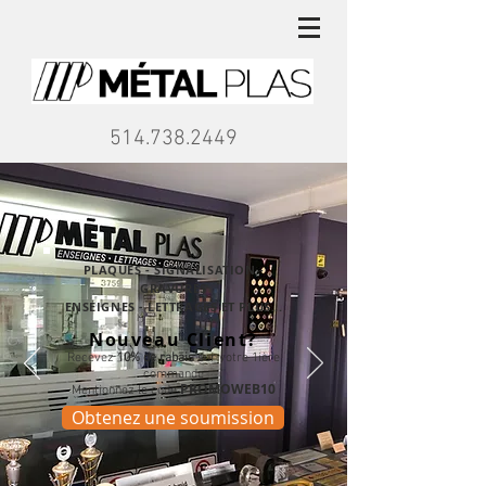
514.738.2449
PLAQUES - SIGNALISATION -
GRAVURES
ENSEIGNES - LETTRAGES ET PLUS...
Nouveau Client?
Recevez
10% de rabais
sur votre 1ière
commande
PROMOWEB10
Mentionnez le code
Obtenez une soumission